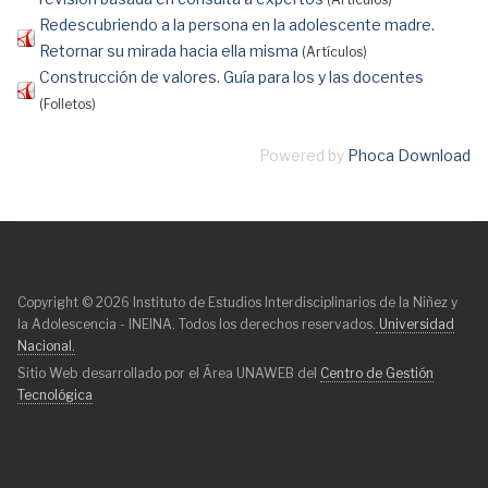
(Artículos)
Redescubriendo a la persona en la adolescente madre.
Retornar su mirada hacia ella misma
(Artículos)
Construcción de valores. Guía para los y las docentes
(Folletos)
Powered by
Phoca Download
Copyright © 2026 Instituto de Estudios Interdisciplinarios de la Niñez y
la Adolescencia - INEINA. Todos los derechos reservados.
Universidad
Nacional.
Sitio Web desarrollado por el Área UNAWEB del
Centro de Gestión
Tecnológica